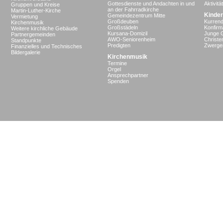
Gottesdienste und Andachten in und
Aktivit
Gruppen und Kreise
an der Fahrradkirche
Martin-Luther-Kirche
Kinder
Gemeindezentrum Mitte
Vermietung
Großdeuben
Kurrend
Kirchenmusik
Großstädeln
Konfir
Weitere kirchliche Gebäude
Kursana-Domizil
Junge 
Partnergemeinden
AWO-Seniorenheim
Christe
Standpunkte
Predigten
Zwergen
Finanzielles und Technisches
Bildergalerie
Kirchenmusik
Termine
Orgel
Ansprechpartner
Spenden