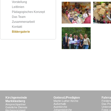
Vorstellung
Leitlinien
Pädagogisches Konzept
Das Team
Zusammenarbeit
Kontakt
Bildergalerie
Kirchgemeinde
Gottesd./Predigten
Fahrra
Markkleeberg
Martin-Luther-Kirche
Förderv
Außerhalb
Das Pro
Ansprechpartner
Auenkirche
Unterst
Geistliche Dienste
Johanniskirche
Fotos u
Kirchenvorstand