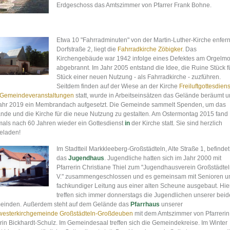
Erdgeschoss das Amtszimmer von Pfarrer Frank Bohne.
Etwa 10 "Fahrradminuten" von der Martin-Luther-Kirche enfern
Dorfstraße 2, liegt die
Fahrradkirche Zöbigker
. Das
Kirchengebäude war 1942 infolge eines Defektes am Orgelmo
abgebrannt. Im Jahr 2005 entstand die Idee, die Ruine Stück f
Stück einer neuen Nutzung - als Fahrradkirche - zuzführen.
Seitdem finden auf der Wiese an der Kirche
Freiluftgottesdien
Gemeindeveranstaltungen
statt, wurde in Arbeitseinsätzen das Gelände beräumt 
ahr 2019 ein Membrandach aufgesetzt. Die Gemeinde sammelt Spenden, um das
nde und die Kirche für die neue Nutzung zu gestalten. Am Ostermontag 2015 fand
mals nach 60 Jahren wieder ein Gottesdienst
in
der Kirche statt. Sie sind herzlich
eladen!
Im St
adtteil Markkleeberg-Großstädteln, Alte Straße 1, befindet
das
Jugendhaus
. Jugendliche hatten sich im Jahr 2000 mit
Pfarrerin Christiane Thiel zum "Jugendhausverein Großstädtel
V." zusammengeschlossen und es gemeinsam mit Senioren un
fachkundiger Leitung aus einer alten Scheune ausgebaut. Hie
treffen sich immer donnerstags die Jugendlichen unserer bei
einden.
Außerdem steht auf dem Gelände das
Pfarrhaus
unserer
esterkirchgemeinde Großstädteln-Großdeuben
mit dem Amtszimmer von Pfarrerin
rin Bickhardt-Schulz. Im Gemeindesaal treffen sich die Gemeindekreise. Im Winter