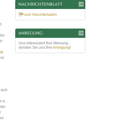
zum Herunterladen
t,
tor
ür
Uns interessiert Ihre Meinung -
senden Sie uns Ihre
Anregung
!
ste
und
 sich
n e.
ter
r
den