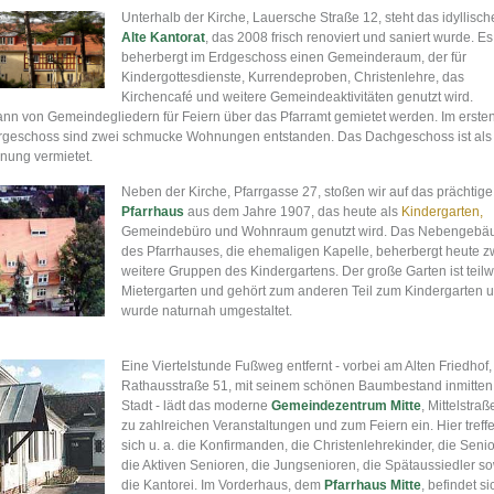
Unterhalb der Kirche, Lauersche Straße 12, steht das idyllisch
Alte Kantorat
, das 2008 frisch renoviert und saniert wurde. Es
beherbergt im Erdgeschoss einen Gemeinderaum, der für
Kindergottesdienste, Kurrendeproben, Christenlehre, das
Kirchencafé und weitere Gemeindeaktivitäten genutzt wird.
ann von Gemeindegliedern für Feiern über das Pfarramt gemietet werden. Im erste
geschoss sind zwei schmucke Wohnungen entstanden. Das Dachgeschoss ist als
ung vermietet.
Neben der Kirche, Pfarrgasse 27, stoßen wir auf das prächtige
Pfarrhaus
aus dem Jahre 1907, das heute als
Kindergarten,
Gemeindebüro und Wohnraum genutzt wird. Das Nebengebä
des Pfarrhauses, die ehemaligen Kapelle, beherbergt heute z
weitere Gruppen des Kindergartens. Der große Garten ist teil
Mietergarten und gehört zum anderen Teil zum Kindergarten 
wurde naturnah umgestaltet.
Eine Viertelstunde Fußweg entfernt - vorbei am Alten Friedhof,
Rathausstraße 51, mit seinem schönen Baumbestand inmitten
Stadt - lädt das moderne
Gemeindezentrum Mitte
, Mittelstraß
zu zahlreichen Veranstaltungen und zum Feiern ein. Hier treff
sich u. a. die Konfirmanden, die Christenlehrekinder, die Seni
die Aktiven Senioren, die Jungsenioren, die Spätaussiedler s
die Kantorei. Im Vorderhaus, dem
Pfarrhaus Mitte
, befindet si