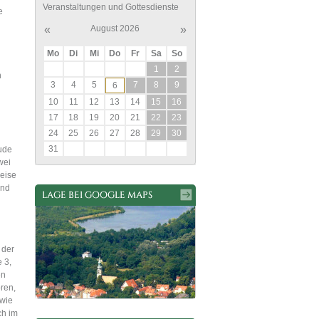
Veranstaltungen und Gottesdienste
e
«
August 2026
»
Mo
Di
Mi
Do
Fr
Sa
So
1
2
n
3
4
5
7
8
9
6
10
11
12
13
14
15
16
17
18
19
20
21
22
23
24
25
26
27
28
29
30
31
ude
wei
weise
und
 der
e 3,
en
oren,
owie
ch im