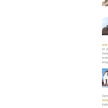
und 
im J
Gelä
erst
eing
Gem
Schw
Kath