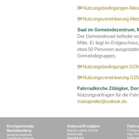
Nutzungsbedingungen Altes
Nutzungsvereinbarung Altes
Saal im Gemeindezentrum, Mi
Der Gemeindesaal befindet si
Mitte. Er liegt im Erdgeschoss
etwa 50 Personen ausgestattet.
Gemeindegruppen.
Nutzungsbedingungen GZ
Nutzungsvereinbarung GZ
Fahrradkirche Zöbigker, Dor
Nutzungsanfragen für die Fahrr
mariopreller@outlook.de
.
Kirchgemeinde
Gottesd./Predigten
Fahrra
Markkleeberg
Martin-Luther-Kirche
Förderv
Außerhalb
Das Pro
Ansprechpartner
Auenkirche
Unterst
Geistliche Dienste