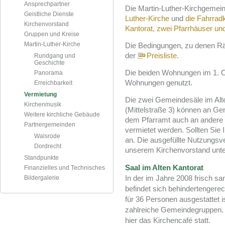
Ansprechpartner
Die Martin-Luther-Kirchgemein
Geistliche Dienste
Luther-Kirche
und
die Fahrrad
Kirchenvorstand
Kantorat, zwei Pfarrhäuser u
Gruppen und Kreise
Martin-Luther-Kirche
Die Bedingungen, zu denen Rä
der
Preisliste
.
Rundgang und
Geschichte
Die beiden Wohnungen im 1. O
Panorama
Wohnungen genutzt.
Erreichbarkeit
Vermietung
Die zwei Gemeindesäle im Al
Kirchenmusik
(Mittelstraße 3) können an G
Weitere kirchliche Gebäude
dem Pfarramt auch an andere K
Partnergemeinden
vermietet werden. Sollten Sie 
Walsrode
an. Die ausgefüllte Nutzungsver
Dordrecht
unserem Kirchenvorstand unte
Standpunkte
Saal im Alten Kantorat
Finanzielles und Technisches
In der im Jahre 2008 frisch s
Bildergalerie
befindet sich behindertengere
für 36 Personen ausgestattet is
zahlreiche Gemeindegruppen. 
hier das Kirchencafé statt.