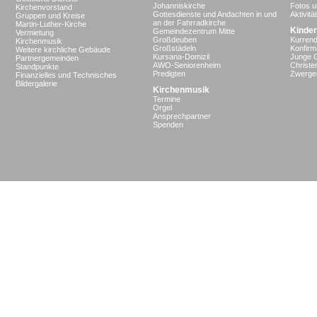
Johanniskirche
Fotos u
Kirchenvorstand
Gottesdienste und Andachten in und
Aktivit
Gruppen und Kreise
an der Fahrradkirche
Martin-Luther-Kirche
Kinder
Gemeindezentrum Mitte
Vermietung
Großdeuben
Kurrend
Kirchenmusik
Großstädeln
Konfir
Weitere kirchliche Gebäude
Kursana-Domizil
Junge 
Partnergemeinden
AWO-Seniorenheim
Christe
Standpunkte
Predigten
Zwergen
Finanzielles und Technisches
Bildergalerie
Kirchenmusik
Termine
Orgel
Ansprechpartner
Spenden