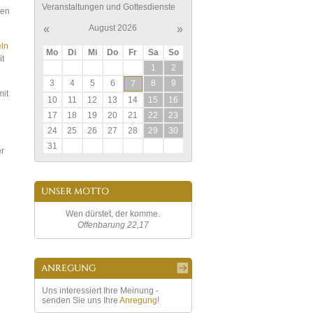
Veranstaltungen und Gottesdienste
ben
«
August 2026
»
eln
Mo
Di
Mi
Do
Fr
Sa
So
it
1
2
3
4
5
6
8
9
7
mit
10
11
12
13
14
15
16
17
18
19
20
21
22
23
24
25
26
27
28
29
30
31
er
Wen dürstet, der komme.
Offenbarung 22,17
Uns interessiert Ihre Meinung -
senden Sie uns Ihre
Anregung
!