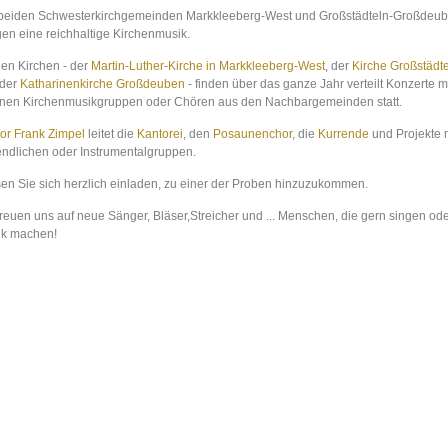
beiden Schwesterkirchgemeinden Markkleeberg-West und Großstädteln-Großdeu
gen eine reichhaltige Kirchenmusik.
llen Kirchen - der
Martin-Luther-Kirche in Markkleeberg-West
, der
Kirche Großstädt
 der
Katharinenkirche Großdeuben
- finden über das ganze Jahr verteilt Konzerte m
nen Kirchenmusikgruppen oder Chören aus den Nachbargemeinden statt.
or Frank Zimpel
leitet die
Kantorei
, den
Posaunenchor
, die
Kurrende
und Projekte 
ndlichen oder Instrumentalgruppen.
en Sie sich herzlich einladen, zu einer der Proben hinzuzukommen.
freuen uns auf neue Sänger, Bläser,Streicher und ... Menschen, die gern singen od
k machen!