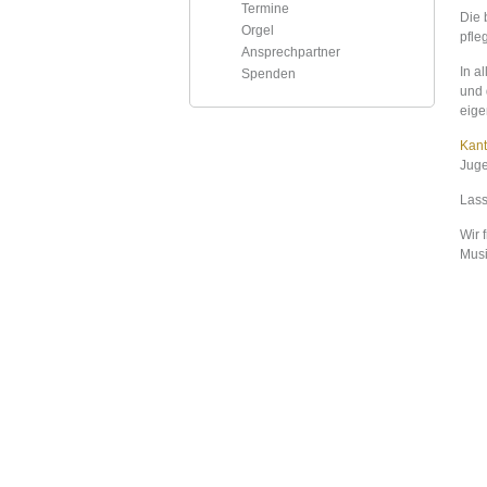
Termine
Die 
Orgel
pfle
Ansprechpartner
In a
Spenden
und
eige
Kant
Juge
Lass
Wir 
Musi