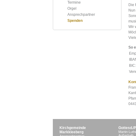
Termine
Die 
Orgel
Nun 
Ansprechpartner
Sonn
Spenden
musi
Wir 
Möch
Viel
So e
Emp
IBA
BIC:
Ver
Kont
Fran
Kant
Pfar
0441
Kirchgemeinde
Gottesd./
Markkleeberg
Martin-Luth
Außerhalb