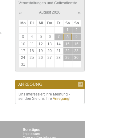
Veranstaltungen und Gottesdienste
d
«
August 2026
»
Mo
Di
Mi
Do
Fr
Sa
So
1
2
n.
3
4
5
6
7
9
8
10
11
12
13
14
15
16
17
18
19
20
21
22
23
24
25
26
27
28
29
30
31
Uns interessiert Ihre Meinung -
senden Sie uns Ihre
Anregung
!
Sonstiges
Impressum
Consent Einstellungen