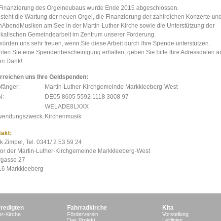
Finanzierung des Orgelneubaus wurde Ende 2015 abgeschlossen.
steht die Wartung der neuen Orgel, die Finanzierung der zahlreichen Konzerte un
AbendMusiken am See in der Martin-Luther-Kirche sowie die Unterstützung der
kalischen Gemeindearbeit im Zentrum unserer Förderung.
würden uns sehr freuen, wenn Sie diese Arbeit durch Ihre Spende unterstützen.
ten Sie eine Spendenbescheinigung erhalten, geben Sie bitte Ihre Adressdaten a
en Dank!
rreichen uns Ihre Geldspenden:
fänger:
Martin-Luther-Kirchgemeinde Markkleeberg-West
N:
DE05 8605 5592 1118 3008 97
WELADE8LXXX
wendungszweck:
Kirchenmusik
akt:
k Zimpel, Tel. 0341/ 2 53 59 24
or der Martin-Luther-Kirchgemeinde Markkleeberg-West
rgasse 27
6 Markkleeberg
Predigten
Fahrradkirche
Kita
er-Kirche
Förderverein
Vorstellung
Das Projekt
Leitlinien