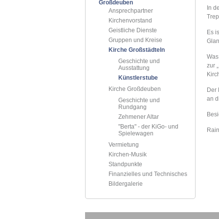
Großdeuben
In d
Ansprechpartner
Trep
Kirchenvorstand
Geistliche Dienste
Es i
Gruppen und Kreise
Glan
Kirche Großstädteln
Was 
Geschichte und
zur 
Ausstattung
Kirc
Künstlerstube
Kirche Großdeuben
Der 
an d
Geschichte und
Rundgang
Besi
Zehmener Altar
"Berta" - der KiGo- und
Rain
Spielewagen
Vermietung
Kirchen-Musik
Standpunkte
Finanzielles und Technisches
Bildergalerie