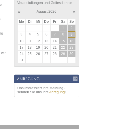
Veranstaltungen und Gottesdienste
e
«
August 2026
»
m
Mo
Di
Mi
Do
Fr
Sa
So
1
2
ng
3
4
5
6
7
8
9
10
11
12
13
14
15
16
17
18
19
20
21
22
23
 wir
24
25
26
27
28
29
30
31
Uns interessiert Ihre Meinung -
senden Sie uns Ihre
Anregung
!