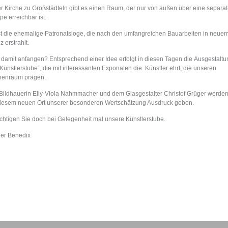
er Kirche zu Großstädteln gibt es einen Raum, der nur von außen
über eine separat
pe erreichbar ist.
st die ehemalige Patronatsloge, die nach den umfangreichen Bauarbeiten in neue
z erstrahlt.
damit anfangen? Entsprechend einer Idee erfolgt in diesen Tagen die
Ausgestaltu
„Künstlerstube“, die mit interessanten Exponaten die Künstler ehrt, die unseren
henraum prägen.
Bildhauerin Elly-Viola Nahmmacher und dem Glasgestalter Christof Grüger werden
iesem neuen Ort unserer besonderen Wertschätzung Ausdruck geben.
chtigen Sie doch bei Gelegenheit mal unsere Künstlerstube.
er Benedix