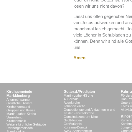
lösen wir uns nicht davon?
Lasst uns offen gegenüber N
von Jesus aufwecken und anst
manchmal falsch gemacht. Jede
viele Löcher in Schubladen zu 
können. Denn wir sind alle Got
uns.
Amen
Kirchgemeinde
Gottesd./Predigten
Fahrra
Markkleeberg
Martin-Luther-Kirche
Förderv
Außerhalb
Das Pro
Ansprechpartner
Auenkirche
Unterst
Geistliche Dienste
Johanniskirche
Fotos u
Kirchenvorstand
Gottesdienste und Andachten in und
Aktivit
Gruppen und Kreise
an der Fahrradkirche
Martin-Luther-Kirche
Kinder
Gemeindezentrum Mitte
Vermietung
Großdeuben
Kurrend
Kirchenmusik
Großstädeln
Konfir
Weitere kirchliche Gebäude
Kursana-Domizil
Junge 
Partnergemeinden
AWO-Seniorenheim
Christe
Standpunkte