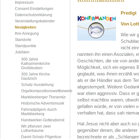
Impressum
Consent Einstellungen
Predigt
Datenschutzerklärung
Veranstaltungskalender
Von Lott
Neuigkeiten
Ihre Anregung
Wie wir 
Standorte
Schublad
Standpunkte
nicht ein
Jubiläen
nannten ihn einen Asozialen, e
300 Jahre
Geschichten, die sie von ander
Katharinenkirche
Möglichkeit, sich ein eigenes 
Großdeuben
geglaubt, was ihnen erzählt w
300 Jahre Kirche
Gautzsch
als er die Händler aus dem Te
Schatz-Ausstellung
abgestempelt. Weitere Gedank
Orgelkompositionswettbewerb
war eben aggressiv. Dass er ger
Markkleeberger Thesentür
selbst machtlos waren, obwohl 
Historische Adventsmusik
gefallen würde, er von vielen v
Fahrradpilgern durch
verhalten hat, dass sah niema
Markkleeberg
Handwerker-Gottesdienst
Hat Jesus nicht aber auch so g
Wir pflanzen zwei
gegenüber denen, die anderer 
Lutherbäume
bezeichnete er als ,,Schlangen
David-Schatz-Pilgertour