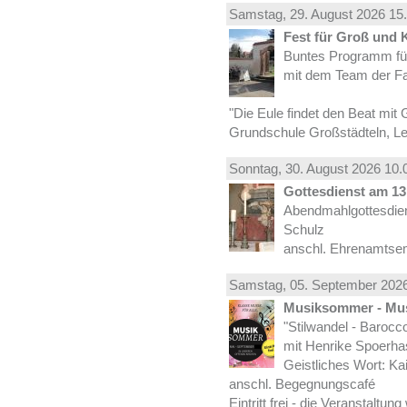
Samstag, 29.
August
2026 15.
Fest für Groß und 
Buntes Programm für
mit dem Team der Fa
"Die Eule findet den Beat mit 
Grundschule Großstädteln, Lei
Sonntag, 30.
August
2026 10.
Gottesdienst am 13.
Abendmahlgottesdiens
Schulz
anschl. Ehrenamtse
Samstag, 05.
September
2026
Musiksommer - Mus
"Stilwandel - Barocco I
mit Henrike Spoerha
Geistliches Wort: Ka
anschl. Begegnungscafé
Eintritt frei - die Veranstaltun