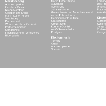
Markkleeberg
Martin-Luther-Kirche
Förderv
Außerhalb
Das Pro
Ansprechpartner
Auenkirche
Unterst
Geistliche Dienste
Johanniskirche
Fotos u
Kirchenvorstand
Gottesdienste und Andachten in und
Aktivit
Gruppen und Kreise
an der Fahrradkirche
Martin-Luther-Kirche
Kinder
Gemeindezentrum Mitte
Vermietung
Großdeuben
Kurrend
Kirchenmusik
Großstädeln
Konfir
Weitere kirchliche Gebäude
Kursana-Domizil
Junge 
Partnergemeinden
AWO-Seniorenheim
Christe
Standpunkte
Predigten
Zwergen
Finanzielles und Technisches
Bildergalerie
Kirchenmusik
Termine
Orgel
Ansprechpartner
Spenden