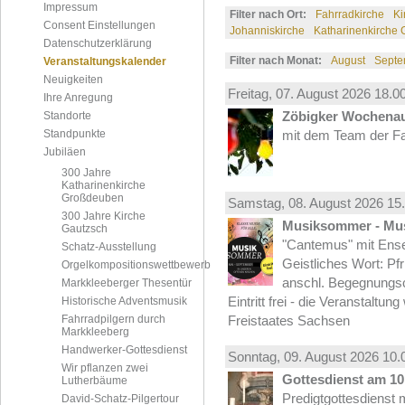
Impressum
Filter nach Ort:
Fahrradkirche
Ki
Consent Einstellungen
Johanniskirche
Katharinenkirche
Datenschutzerklärung
Filter nach Monat:
August
Septe
Veranstaltungskalender
Neuigkeiten
Freitag, 07.
August
2026 18.00
Ihre Anregung
Zöbigker Wochena
Standorte
Standpunkte
mit dem Team der Fa
Jubiläen
300 Jahre
Katharinenkirche
Großdeuben
Samstag, 08.
August
2026 15.
300 Jahre Kirche
Musiksommer - Mus
Gautzsch
"Cantemus" mit Ense
Schatz-Ausstellung
Geistliches Wort: Pf
Orgelkompositionswettbewerb
anschl. Begegnungs
Markkleeberger Thesentür
Eintritt frei - die Veranstaltun
Historische Adventsmusik
Fahrradpilgern durch
Freistaates Sachsen
Markkleeberg
Handwerker-Gottesdienst
Sonntag, 09.
August
2026 10.
Wir pflanzen zwei
Gottesdienst am 10.
Lutherbäume
Predigtgottesdienst m
David-Schatz-Pilgertour