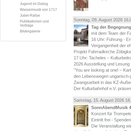
Jugend im Dialog
Wassermusik von 1717
Jubel-Rallye
Sonntag, 09.
August
2026 16.
Publikationen und
Vorträge
Tag der Begegnung 
Bildergalerie
mit dem Team der Fa
16 Uhr: Führung - Er
Vergangenheit der e
Projekt Fahrradkirche Zöbigke
17 Uhr: Tacheles – Kulturbeit
2026 Ausstellung und Lesung
"You are looking at one! – Kar
den Lebenswegen ungarisch-jü
Zwangsarbeit in das KZ-Außen
Der Kulturbahnhof e.V. präsen
Samstag, 15.
August
2026 18.
SonnAbendMusik 
Konzert für Trompe
Eintritt frei - Spend
Die Veranstaltung wi