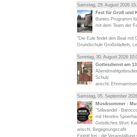
Samstag, 29.
August
2026 15.
Fest für Groß und 
Buntes Programm für
mit dem Team der Fa
"Die Eule findet den Beat mit 
Grundschule Großstädteln, Lei
Sonntag, 30.
August
2026 10.
Gottesdienst am 13.
Abendmahlgottesdiens
Schulz
anschl. Ehrenamtse
Samstag, 05.
September
2026
Musiksommer - Mus
"Stilwandel - Barocco I
mit Henrike Spoerha
Geistliches Wort: Ka
anschl. Begegnungscafé
Eintritt frei - die Veranstaltun