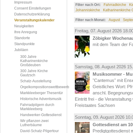
Impressum
Filter nach Ort:
Fahrradkirche
Ki
Consent Einstellungen
Johanniskirche
Katharinenkirche
Datenschutzerklärung
Filter nach Monat:
August
Septe
Veranstaltungskalender
Neuigkeiten
Freitag, 07.
August
2026 18.00
Ihre Anregung
Zöbigker Wochena
Standorte
Standpunkte
mit dem Team der Fa
Jubiläen
300 Jahre
Katharinenkirche
Großdeuben
Samstag, 08.
August
2026 15.
300 Jahre Kirche
Musiksommer - Mus
Gautzsch
"Cantemus" mit Ense
Schatz-Ausstellung
Geistliches Wort: Pf
Orgelkompositionswettbewerb
anschl. Begegnungs
Markkleeberger Thesentür
Eintritt frei - die Veranstaltun
Historische Adventsmusik
Fahrradpilgern durch
Freistaates Sachsen
Markkleeberg
Handwerker-Gottesdienst
Sonntag, 09.
August
2026 10.
Wir pflanzen zwei
Gottesdienst am 10.
Lutherbäume
Predigtgottesdienst m
David-Schatz-Pilgertour