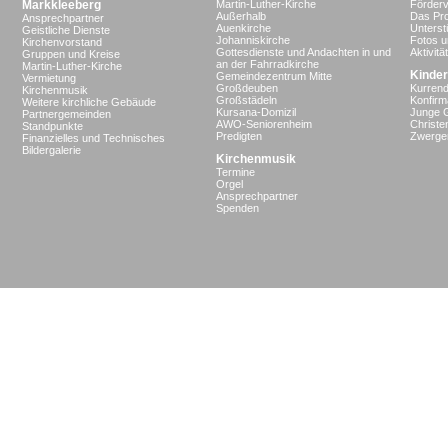
Markkleeberg
Martin-Luther-Kirche
Förderv
Außerhalb
Das Pro
Ansprechpartner
Auenkirche
Unterst
Geistliche Dienste
Johanniskirche
Fotos u
Kirchenvorstand
Gottesdienste und Andachten in und
Aktivit
Gruppen und Kreise
an der Fahrradkirche
Martin-Luther-Kirche
Kinder
Gemeindezentrum Mitte
Vermietung
Großdeuben
Kurrend
Kirchenmusik
Großstädeln
Konfir
Weitere kirchliche Gebäude
Kursana-Domizil
Junge 
Partnergemeinden
AWO-Seniorenheim
Christe
Standpunkte
Predigten
Zwergen
Finanzielles und Technisches
Bildergalerie
Kirchenmusik
Termine
Orgel
Ansprechpartner
Spenden