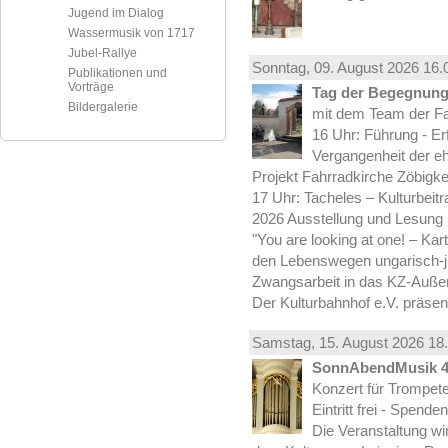
Jugend im Dialog
Wassermusik von 1717
Jubel-Rallye
Sonntag, 09.
August
2026 16.
Publikationen und
Vorträge
Tag der Begegnung 
Bildergalerie
mit dem Team der Fa
16 Uhr: Führung - Er
Vergangenheit der e
Projekt Fahrradkirche Zöbigke
17 Uhr: Tacheles – Kulturbeit
2026 Ausstellung und Lesung
"You are looking at one! – Kar
den Lebenswegen ungarisch-jü
Zwangsarbeit in das KZ-Außen
Der Kulturbahnhof e.V. präsen
Samstag, 15.
August
2026 18.
SonnAbendMusik 
Konzert für Trompe
Eintritt frei - Spend
Die Veranstaltung wi