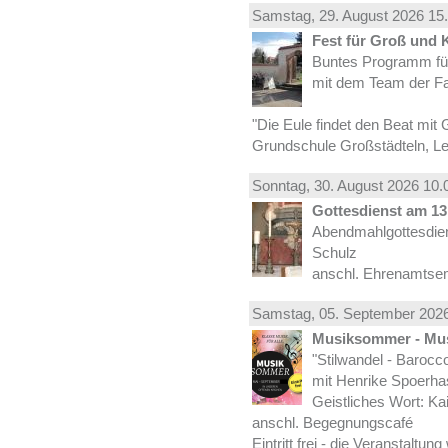
Samstag, 29.
August
2026 15.
Fest für Groß und 
Buntes Programm für
mit dem Team der Fa
"Die Eule findet den Beat mit 
Grundschule Großstädteln, Lei
Sonntag, 30.
August
2026 10.
Gottesdienst am 13.
Abendmahlgottesdiens
Schulz
anschl. Ehrenamtse
Samstag, 05.
September
2026
Musiksommer - Mus
"Stilwandel - Barocco I
mit Henrike Spoerha
Geistliches Wort: Ka
anschl. Begegnungscafé
Eintritt frei - die Veranstaltun