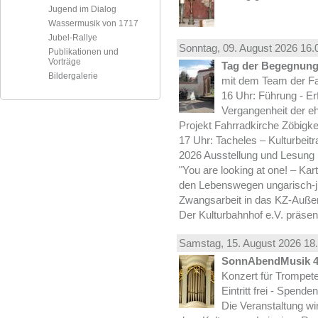
Jugend im Dialog
Wassermusik von 1717
Jubel-Rallye
Sonntag, 09.
August
2026 16.
Publikationen und
Vorträge
Tag der Begegnung 
Bildergalerie
mit dem Team der Fa
16 Uhr: Führung - Er
Vergangenheit der e
Projekt Fahrradkirche Zöbigke
17 Uhr: Tacheles – Kulturbeit
2026 Ausstellung und Lesung
"You are looking at one! – Kar
den Lebenswegen ungarisch-jü
Zwangsarbeit in das KZ-Außen
Der Kulturbahnhof e.V. präsen
Samstag, 15.
August
2026 18.
SonnAbendMusik 
Konzert für Trompe
Eintritt frei - Spend
Die Veranstaltung wi