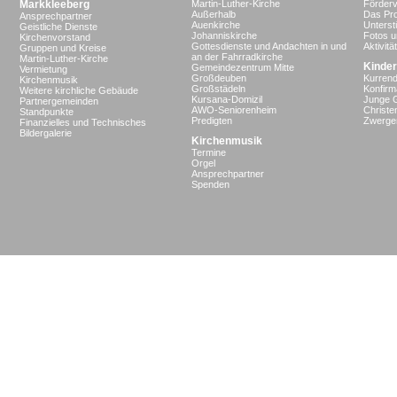
Markkleeberg
Martin-Luther-Kirche
Förderv
Außerhalb
Das Pro
Ansprechpartner
Auenkirche
Unterst
Geistliche Dienste
Johanniskirche
Fotos u
Kirchenvorstand
Gottesdienste und Andachten in und
Aktivit
Gruppen und Kreise
an der Fahrradkirche
Martin-Luther-Kirche
Kinder
Gemeindezentrum Mitte
Vermietung
Großdeuben
Kurrend
Kirchenmusik
Großstädeln
Konfir
Weitere kirchliche Gebäude
Kursana-Domizil
Junge 
Partnergemeinden
AWO-Seniorenheim
Christe
Standpunkte
Predigten
Zwergen
Finanzielles und Technisches
Bildergalerie
Kirchenmusik
Termine
Orgel
Ansprechpartner
Spenden