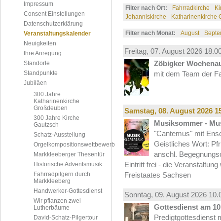
Impressum
Filter nach Ort:
Fahrradkirche
Ki
Consent Einstellungen
Johanniskirche
Katharinenkirche
Datenschutzerklärung
Filter nach Monat:
August
Septe
Veranstaltungskalender
Neuigkeiten
Freitag, 07.
August
2026 18.00
Ihre Anregung
Zöbigker Wochena
Standorte
Standpunkte
mit dem Team der Fa
Jubiläen
300 Jahre
Katharinenkirche
Großdeuben
Samstag, 08.
August
2026 15
300 Jahre Kirche
Musiksommer - Mus
Gautzsch
"Cantemus" mit Ense
Schatz-Ausstellung
Geistliches Wort: Pf
Orgelkompositionswettbewerb
anschl. Begegnungs
Markkleeberger Thesentür
Eintritt frei - die Veranstaltun
Historische Adventsmusik
Fahrradpilgern durch
Freistaates Sachsen
Markkleeberg
Handwerker-Gottesdienst
Sonntag, 09.
August
2026 10.
Wir pflanzen zwei
Gottesdienst am 10.
Lutherbäume
Predigtgottesdienst m
David-Schatz-Pilgertour