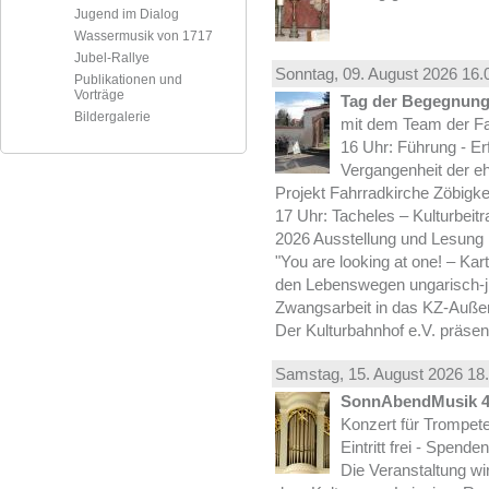
Jugend im Dialog
Wassermusik von 1717
Jubel-Rallye
Sonntag, 09.
August
2026 16.
Publikationen und
Vorträge
Tag der Begegnung 
Bildergalerie
mit dem Team der Fa
16 Uhr: Führung - Er
Vergangenheit der e
Projekt Fahrradkirche Zöbigke
17 Uhr: Tacheles – Kulturbeit
2026 Ausstellung und Lesung
"You are looking at one! – Kar
den Lebenswegen ungarisch-jü
Zwangsarbeit in das KZ-Außen
Der Kulturbahnhof e.V. präsen
Samstag, 15.
August
2026 18.
SonnAbendMusik 
Konzert für Trompe
Eintritt frei - Spend
Die Veranstaltung wi