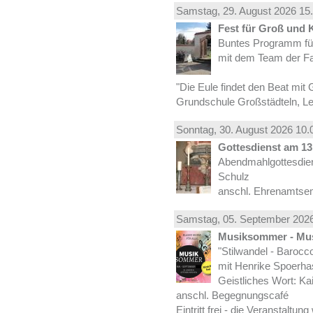
Samstag, 29.
August
2026 15.
Fest für Groß und 
Buntes Programm für
mit dem Team der Fa
"Die Eule findet den Beat mit 
Grundschule Großstädteln, Lei
Sonntag, 30.
August
2026 10.
Gottesdienst am 13.
Abendmahlgottesdiens
Schulz
anschl. Ehrenamtse
Samstag, 05.
September
2026
Musiksommer - Mus
"Stilwandel - Barocco I
mit Henrike Spoerha
Geistliches Wort: Ka
anschl. Begegnungscafé
Eintritt frei - die Veranstaltun