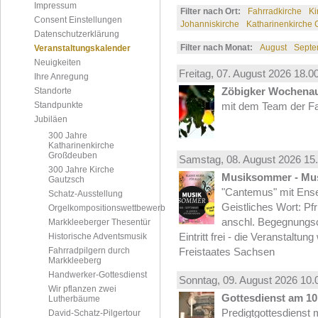
Impressum
Filter nach Ort:
Fahrradkirche
Ki
Consent Einstellungen
Johanniskirche
Katharinenkirche
Datenschutzerklärung
Filter nach Monat:
August
Septe
Veranstaltungskalender
Neuigkeiten
Freitag, 07.
August
2026 18.00
Ihre Anregung
Zöbigker Wochena
Standorte
Standpunkte
mit dem Team der Fa
Jubiläen
300 Jahre
Katharinenkirche
Großdeuben
Samstag, 08.
August
2026 15.
300 Jahre Kirche
Musiksommer - Mus
Gautzsch
"Cantemus" mit Ense
Schatz-Ausstellung
Geistliches Wort: Pf
Orgelkompositionswettbewerb
anschl. Begegnungs
Markkleeberger Thesentür
Eintritt frei - die Veranstaltun
Historische Adventsmusik
Fahrradpilgern durch
Freistaates Sachsen
Markkleeberg
Handwerker-Gottesdienst
Sonntag, 09.
August
2026 10.
Wir pflanzen zwei
Gottesdienst am 10.
Lutherbäume
Predigtgottesdienst m
David-Schatz-Pilgertour