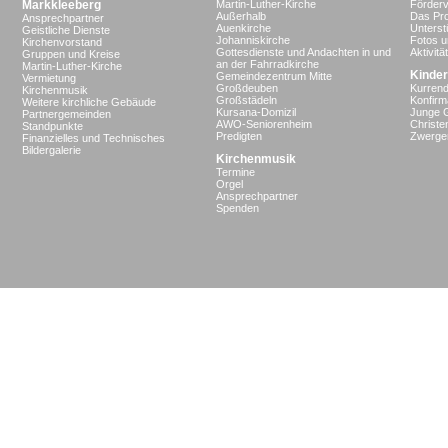
Markkleeberg
Martin-Luther-Kirche
Förderv
Außerhalb
Das Pro
Ansprechpartner
Auenkirche
Unterst
Geistliche Dienste
Johanniskirche
Fotos u
Kirchenvorstand
Gottesdienste und Andachten in und
Aktivit
Gruppen und Kreise
an der Fahrradkirche
Martin-Luther-Kirche
Kinder
Gemeindezentrum Mitte
Vermietung
Großdeuben
Kurrend
Kirchenmusik
Großstädeln
Konfir
Weitere kirchliche Gebäude
Kursana-Domizil
Junge 
Partnergemeinden
AWO-Seniorenheim
Christe
Standpunkte
Predigten
Zwergen
Finanzielles und Technisches
Bildergalerie
Kirchenmusik
Termine
Orgel
Ansprechpartner
Spenden