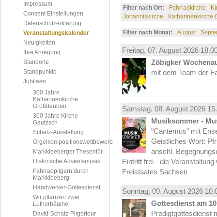
Impressum
Filter nach Ort:
Fahrradkirche
Ki
Consent Einstellungen
Johanniskirche
Katharinenkirche
Datenschutzerklärung
Filter nach Monat:
August
Septe
Veranstaltungskalender
Neuigkeiten
Freitag, 07.
August
2026 18.00
Ihre Anregung
Zöbigker Wochena
Standorte
Standpunkte
mit dem Team der Fa
Jubiläen
300 Jahre
Katharinenkirche
Großdeuben
Samstag, 08.
August
2026 15.
300 Jahre Kirche
Musiksommer - Mus
Gautzsch
"Cantemus" mit Ense
Schatz-Ausstellung
Geistliches Wort: Pf
Orgelkompositionswettbewerb
anschl. Begegnungs
Markkleeberger Thesentür
Eintritt frei - die Veranstaltun
Historische Adventsmusik
Fahrradpilgern durch
Freistaates Sachsen
Markkleeberg
Handwerker-Gottesdienst
Sonntag, 09.
August
2026 10.
Wir pflanzen zwei
Gottesdienst am 10.
Lutherbäume
Predigtgottesdienst m
David-Schatz-Pilgertour