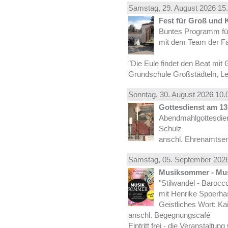
Samstag, 29.
August
2026 15.
Fest für Groß und 
Buntes Programm für
mit dem Team der Fa
"Die Eule findet den Beat mit 
Grundschule Großstädteln, Lei
Sonntag, 30.
August
2026 10.
Gottesdienst am 13.
Abendmahlgottesdiens
Schulz
anschl. Ehrenamtse
Samstag, 05.
September
2026
Musiksommer - Mus
"Stilwandel - Barocco I
mit Henrike Spoerha
Geistliches Wort: Ka
anschl. Begegnungscafé
Eintritt frei - die Veranstaltun