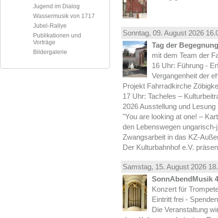
Jugend im Dialog
Wassermusik von 1717
Jubel-Rallye
Sonntag, 09.
August
2026 16.
Publikationen und
Vorträge
Tag der Begegnung 
Bildergalerie
mit dem Team der Fa
16 Uhr: Führung - Er
Vergangenheit der e
Projekt Fahrradkirche Zöbigke
17 Uhr: Tacheles – Kulturbeit
2026 Ausstellung und Lesung
"You are looking at one! – Kar
den Lebenswegen ungarisch-jü
Zwangsarbeit in das KZ-Außen
Der Kulturbahnhof e.V. präsen
Samstag, 15.
August
2026 18.
SonnAbendMusik 
Konzert für Trompe
Eintritt frei - Spend
Die Veranstaltung wi