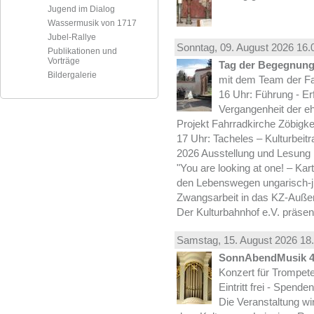
Jugend im Dialog
Wassermusik von 1717
Jubel-Rallye
Sonntag, 09.
August
2026 16.
Publikationen und
Vorträge
Tag der Begegnung 
Bildergalerie
mit dem Team der Fa
16 Uhr: Führung - Er
Vergangenheit der e
Projekt Fahrradkirche Zöbigke
17 Uhr: Tacheles – Kulturbeit
2026 Ausstellung und Lesung
"You are looking at one! – Kar
den Lebenswegen ungarisch-jü
Zwangsarbeit in das KZ-Außen
Der Kulturbahnhof e.V. präsen
Samstag, 15.
August
2026 18.
SonnAbendMusik 
Konzert für Trompe
Eintritt frei - Spend
Die Veranstaltung wi