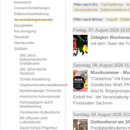
Impressum
Filter nach Ort:
Fahrradkirche
Ki
Consent Einstellungen
Johanniskirche
Katharinenkirche
Datenschutzerklärung
Filter nach Monat:
August
Septe
Veranstaltungskalender
Neuigkeiten
Freitag, 07.
August
2026 18.00
Ihre Anregung
Zöbigker Wochena
Standorte
Standpunkte
mit dem Team der Fa
Jubiläen
300 Jahre
Katharinenkirche
Großdeuben
Samstag, 08.
August
2026 15.
300 Jahre Kirche
Musiksommer - Mus
Gautzsch
"Cantemus" mit Ense
Schatz-Ausstellung
Geistliches Wort: Pf
Orgelkompositionswettbewerb
anschl. Begegnungs
Markkleeberger Thesentür
Eintritt frei - die Veranstaltun
Historische Adventsmusik
Fahrradpilgern durch
Freistaates Sachsen
Markkleeberg
Handwerker-Gottesdienst
Sonntag, 09.
August
2026 10.
Wir pflanzen zwei
Gottesdienst am 10.
Lutherbäume
Predigtgottesdienst m
David-Schatz-Pilgertour