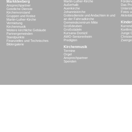
Markkleeberg
Martin-Luther-Kirche
Förderv
Außerhalb
Das Pro
Ansprechpartner
Auenkirche
Unterst
Geistliche Dienste
Johanniskirche
Fotos u
Kirchenvorstand
Gottesdienste und Andachten in und
Aktivit
Gruppen und Kreise
an der Fahrradkirche
Martin-Luther-Kirche
Kinder
Gemeindezentrum Mitte
Vermietung
Großdeuben
Kurrend
Kirchenmusik
Großstädeln
Konfir
Weitere kirchliche Gebäude
Kursana-Domizil
Junge 
Partnergemeinden
AWO-Seniorenheim
Christe
Standpunkte
Predigten
Zwergen
Finanzielles und Technisches
Bildergalerie
Kirchenmusik
Termine
Orgel
Ansprechpartner
Spenden