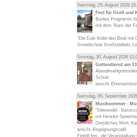
Samstag, 29.
August
2026 15.
Fest für Groß und 
Buntes Programm für
mit dem Team der Fa
"Die Eule findet den Beat mit 
Grundschule Großstädteln, Lei
Sonntag, 30.
August
2026 10.
Gottesdienst am 13.
Abendmahlgottesdiens
Schulz
anschl. Ehrenamtse
Samstag, 05.
September
2026
Musiksommer - Mus
"Stilwandel - Barocco I
mit Henrike Spoerha
Geistliches Wort: Ka
anschl. Begegnungscafé
Eintritt frei - die Veranstaltun