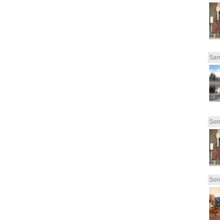
Sam
Son
Son