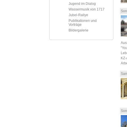
Jugend im Dialog
Wassermusik von 1717
Son
Jubel-Rallye
Publikationen und
Vorträge
Bildergalerie
Aus
"You
Leb
KZ-
Arb
Sam
Son