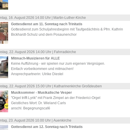
ntag, 16.
August
2026 14.00 Uhr |
Martin-Luther-Kirche
Gottesdienst am 11. Sonntag nach Trinitatis
Gottesdienst zum Schuljahresbeginn mit Taufgedächtnis & Pfrn. Kathrin
Bickhardt-Schulz und dem Posaunenchor
stag, 22.
August
2026 14.00 Uhr |
Fahrradkirche
Mitmach-Musizieren für ALLE
Keine Aufführung - wir spielen nur zum eigenen Vergnügen.
Einfach vorbeikommen und mitmachen!
Ansprechpartnerin: Ulrike Diestel
stag, 22.
August
2026 15.00 Uhr |
Katharinenkirche Großdeuben
Musiksommer - Musikalische Vesper
"Orgel trifft Lyrik" mit Frank Zimpel an der Friederici-Orgel
Geistliches Wort: Dr. Wieland Carls
anschl. Begegnungscafé
ntag, 23.
August
2026 10.00 Uhr |
Auenkirche
Gottesdienst am 12. Sonntag nach Trinitatis