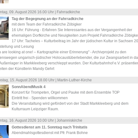
ntag, 09.
August
2026 16.00 Uhr |
Fahrradkirche
Tag der Begegnung an der Fahrradkirche
mit dem Team der Fahrradkirche Zöbigker
16 Uhr: Führung - Erfahren Sie Interessantes aus der Vergangenheit der
ehemaligen Dorfkirche und Neuigkeiten zum Projekt Fahrradkirche Zöbigker
17 Uhr: Tacheles – Kulturbeitrag im Jahr der jüdischen Kultur in Sachsen 2
stellung und Lesung
 are looking at one! – Kartographie einer Erinnerung" - Archivprojekt zu den
enswegen ungarisch-jüdischer Holocaustüberlebender, die zur Zwangsarbeit in da
Außenlager in Markkleeberg verschleppt wurden. Der Kulturbahnhof e.V. präsentier
eiten der Künstlerin Mandy Gehrt
stag, 15.
August
2026 18.00 Uhr |
Martin-Luther-Kirche
SonnAbendMusik 4
Konzert für Trompeten, Orgel und Pauke mit dem Ensemble TOP
Eintritt frei - Spenden willkommen
Die Veranstaltung wird gefördert von der Stadt Markkleeberg und dem
Kulturraum Leipziger Raum.
ntag, 16.
August
2026 10.00 Uhr |
Johanniskirche
Gottesdienst am 11. Sonntag nach Trinitatis
Abendmahlsgottesdienst mit Pfr. Frank Bohne