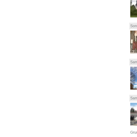
Son
Sam
Sam
Grun