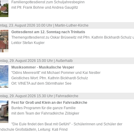
Familiengottesdienst zum Schuljahresbeginn
mit Pfr. Frank Bohne und Andrea Gauglitz
ntag, 23.
August
2026 10.00 Uhr |
Martin-Luther-Kirche
Gottesdienst am 12. Sonntag nach Trinitatis
Themengottesdienst zu Oskar Brüsewitz mit Pfrn. Kathrin Bickhardt-Schulz 
Lektor Stefan Kugler
stag, 29.
August
2026 15.00 Uhr |
Außerhalb
Musiksommer - Musikalische Vesper
"Odins Meeresritt" mit Michael Pommer und Kai Nestler
Geistliches Wort: Pfrn. Kathrin Bickhardt-Schulz
Ort: VINETA auf dem Störmthaler See
stag, 29.
August
2026 15.30 Uhr |
Fahrradkirche
Fest für Groß und Klein an der Fahrradkirche
Buntes Programm für die ganze Familie
mit dem Team der Fahrradkirche Zöbigker
"Die Eule findet den Beat mit Gefühl" - Schülerinnen und Schüler der
dschule Großstädteln, Leitung: Kati Frind