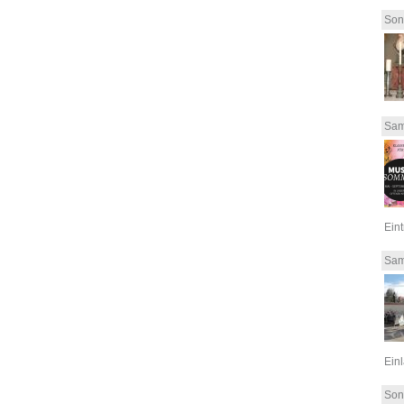
Son
Sam
Eint
Sam
Einl
Son