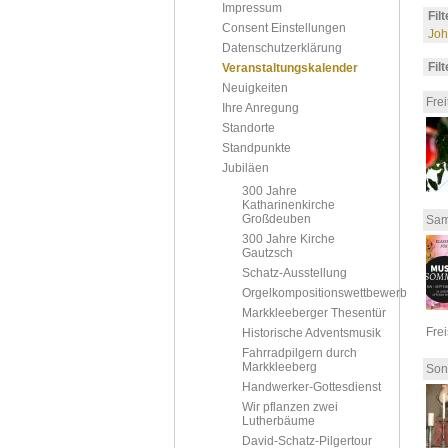
Impressum
Fil
Consent Einstellungen
Joh
Datenschutzerklärung
Fil
Veranstaltungskalender
Neuigkeiten
Frei
Ihre Anregung
Standorte
Standpunkte
Jubiläen
300 Jahre
Katharinenkirche
Großdeuben
Sam
300 Jahre Kirche
Gautzsch
Schatz-Ausstellung
Orgelkompositionswettbewerb
Markkleeberger Thesentür
Fre
Historische Adventsmusik
Fahrradpilgern durch
Markkleeberg
Son
Handwerker-Gottesdienst
Wir pflanzen zwei
Lutherbäume
David-Schatz-Pilgertour