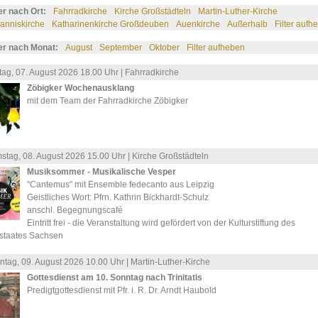
ter nach Ort:
Fahrradkirche
Kirche Großstädteln
Martin-Luther-Kirche
anniskirche
Katharinenkirche Großdeuben
Auenkirche
Außerhalb
Filter aufh
ter nach Monat:
August
September
Oktober
Filter aufheben
tag, 07.
August
2026 18.00 Uhr |
Fahrradkirche
Zöbigker Wochenausklang
mit dem Team der Fahrradkirche Zöbigker
stag, 08.
August
2026 15.00 Uhr |
Kirche Großstädteln
Musiksommer - Musikalische Vesper
"Cantemus" mit Ensemble fedecanto aus Leipzig
Geistliches Wort: Pfrn. Kathrin Bickhardt-Schulz
anschl. Begegnungscafé
Eintritt frei - die Veranstaltung wird gefördert von der Kulturstiftung des
istaates Sachsen
ntag, 09.
August
2026 10.00 Uhr |
Martin-Luther-Kirche
Gottesdienst am 10. Sonntag nach Trinitatis
Predigtgottesdienst mit Pfr. i. R. Dr. Arndt Haubold