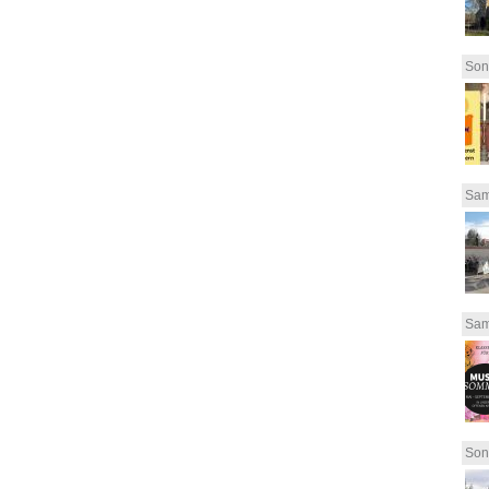
Son
Sam
Sam
Son