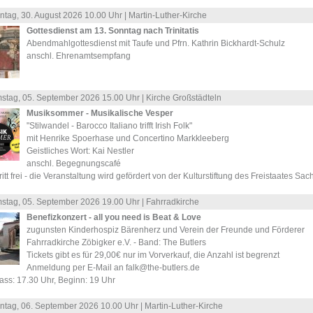
ntag, 30.
August
2026 10.00 Uhr |
Martin-Luther-Kirche
Gottesdienst am 13. Sonntag nach Trinitatis
Abendmahlgottesdienst mit Taufe und Pfrn. Kathrin Bickhardt-Schulz
anschl. Ehrenamtsempfang
stag, 05.
September
2026 15.00 Uhr |
Kirche Großstädteln
Musiksommer - Musikalische Vesper
"Stilwandel - Barocco Italiano trifft Irish Folk"
mit Henrike Spoerhase und Concertino Markkleeberg
Geistliches Wort: Kai Nestler
anschl. Begegnungscafé
ritt frei - die Veranstaltung wird gefördert von der Kulturstiftung des Freistaates Sa
stag, 05.
September
2026 19.00 Uhr |
Fahrradkirche
Benefizkonzert - all you need is Beat & Love
zugunsten Kinderhospiz Bärenherz und Verein der Freunde und Förderer
Fahrradkirche Zöbigker e.V. - Band: The Butlers
Tickets gibt es für 29,00€ nur im Vorverkauf, die Anzahl ist begrenzt
Anmeldung per E-Mail an falk@the-butlers.de
ass: 17.30 Uhr, Beginn: 19 Uhr
ntag, 06.
September
2026 10.00 Uhr |
Martin-Luther-Kirche