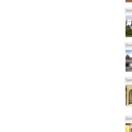
Son
Don
Sam
Son