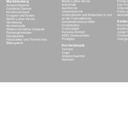
Markkleeberg
Martin-Luther-Kirche
Förderv
Außerhalb
Das Pro
Ansprechpartner
Auenkirche
Unterst
Geistliche Dienste
Johanniskirche
Fotos u
Kirchenvorstand
Gottesdienste und Andachten in und
Aktivit
Gruppen und Kreise
an der Fahrradkirche
Martin-Luther-Kirche
Kinder
Gemeindezentrum Mitte
Vermietung
Großdeuben
Kurrend
Kirchenmusik
Großstädeln
Konfir
Weitere kirchliche Gebäude
Kursana-Domizil
Junge 
Partnergemeinden
AWO-Seniorenheim
Christe
Standpunkte
Predigten
Zwergen
Finanzielles und Technisches
Bildergalerie
Kirchenmusik
Termine
Orgel
Ansprechpartner
Spenden