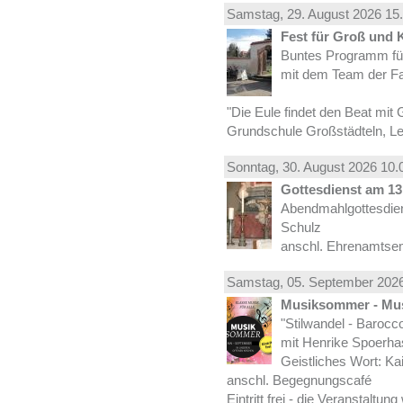
Samstag, 29.
August
2026 15.
Fest für Groß und 
Buntes Programm für
mit dem Team der Fa
"Die Eule findet den Beat mit 
Grundschule Großstädteln, Lei
Sonntag, 30.
August
2026 10.
Gottesdienst am 13.
Abendmahlgottesdiens
Schulz
anschl. Ehrenamtse
Samstag, 05.
September
2026
Musiksommer - Mus
"Stilwandel - Barocco I
mit Henrike Spoerha
Geistliches Wort: Ka
anschl. Begegnungscafé
Eintritt frei - die Veranstaltun