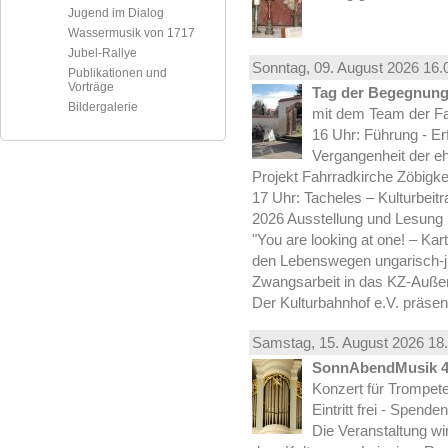
Jugend im Dialog
Wassermusik von 1717
Jubel-Rallye
Sonntag, 09.
August
2026 16.
Publikationen und
Vorträge
Tag der Begegnung 
Bildergalerie
mit dem Team der Fa
16 Uhr: Führung - Er
Vergangenheit der e
Projekt Fahrradkirche Zöbigke
17 Uhr: Tacheles – Kulturbeit
2026 Ausstellung und Lesung
"You are looking at one! – Kar
den Lebenswegen ungarisch-jü
Zwangsarbeit in das KZ-Außen
Der Kulturbahnhof e.V. präsen
Samstag, 15.
August
2026 18.
SonnAbendMusik 
Konzert für Trompe
Eintritt frei - Spend
Die Veranstaltung wi