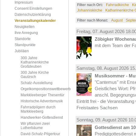
Impressum
Filter nach Ort:
Fahrradkirche
Ki
Consent Einstellungen
Johanniskirche
Katharinenkirche
Datenschutzerklärung
Filter nach Monat:
August
Septe
Veranstaltungskalender
Neuigkeiten
Freitag, 07.
August
2026 18.00
Ihre Anregung
Zöbigker Wochena
Standorte
Standpunkte
mit dem Team der Fa
Jubiläen
300 Jahre
Katharinenkirche
Großdeuben
Samstag, 08.
August
2026 15.
300 Jahre Kirche
Musiksommer - Mus
Gautzsch
"Cantemus" mit Ense
Schatz-Ausstellung
Geistliches Wort: Pf
Orgelkompositionswettbewerb
anschl. Begegnungs
Markkleeberger Thesentür
Eintritt frei - die Veranstaltun
Historische Adventsmusik
Fahrradpilgern durch
Freistaates Sachsen
Markkleeberg
Handwerker-Gottesdienst
Sonntag, 09.
August
2026 10.
Wir pflanzen zwei
Gottesdienst am 10.
Lutherbäume
Predigtgottesdienst m
David-Schatz-Pilgertour