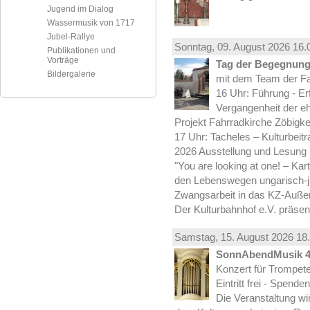
Jugend im Dialog
Wassermusik von 1717
Jubel-Rallye
Sonntag, 09.
August
2026 16.
Publikationen und
Vorträge
Tag der Begegnung 
Bildergalerie
mit dem Team der Fa
16 Uhr: Führung - Er
Vergangenheit der e
Projekt Fahrradkirche Zöbigke
17 Uhr: Tacheles – Kulturbeit
2026 Ausstellung und Lesung
"You are looking at one! – Kar
den Lebenswegen ungarisch-jü
Zwangsarbeit in das KZ-Außen
Der Kulturbahnhof e.V. präsen
Samstag, 15.
August
2026 18.
SonnAbendMusik 
Konzert für Trompe
Eintritt frei - Spend
Die Veranstaltung wi