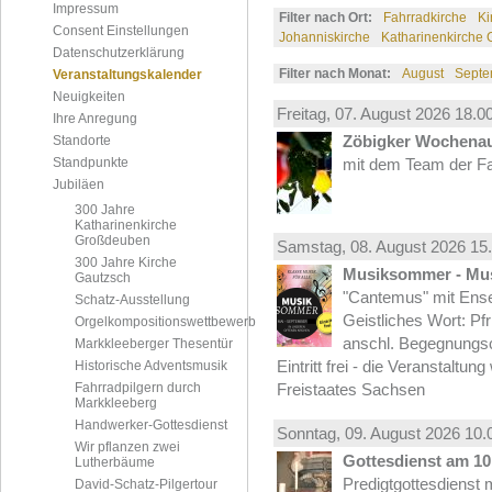
Impressum
Filter nach Ort:
Fahrradkirche
Ki
Consent Einstellungen
Johanniskirche
Katharinenkirche
Datenschutzerklärung
Filter nach Monat:
August
Septe
Veranstaltungskalender
Neuigkeiten
Freitag, 07.
August
2026 18.00
Ihre Anregung
Zöbigker Wochena
Standorte
Standpunkte
mit dem Team der Fa
Jubiläen
300 Jahre
Katharinenkirche
Großdeuben
Samstag, 08.
August
2026 15.
300 Jahre Kirche
Musiksommer - Mus
Gautzsch
"Cantemus" mit Ense
Schatz-Ausstellung
Geistliches Wort: Pf
Orgelkompositionswettbewerb
anschl. Begegnungs
Markkleeberger Thesentür
Eintritt frei - die Veranstaltun
Historische Adventsmusik
Fahrradpilgern durch
Freistaates Sachsen
Markkleeberg
Handwerker-Gottesdienst
Sonntag, 09.
August
2026 10.
Wir pflanzen zwei
Gottesdienst am 10.
Lutherbäume
Predigtgottesdienst m
David-Schatz-Pilgertour