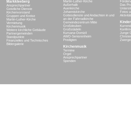
Markkleeberg
Martin-Luther-Kirche
Förderv
Außerhalb
Das Pro
Ansprechpartner
Auenkirche
Unterst
Geistliche Dienste
Johanniskirche
Fotos u
Kirchenvorstand
Gottesdienste und Andachten in und
Aktivit
Gruppen und Kreise
an der Fahrradkirche
Martin-Luther-Kirche
Kinder
Gemeindezentrum Mitte
Vermietung
Großdeuben
Kurrend
Kirchenmusik
Großstädeln
Konfir
Weitere kirchliche Gebäude
Kursana-Domizil
Junge 
Partnergemeinden
AWO-Seniorenheim
Christe
Standpunkte
Predigten
Zwergen
Finanzielles und Technisches
Bildergalerie
Kirchenmusik
Termine
Orgel
Ansprechpartner
Spenden