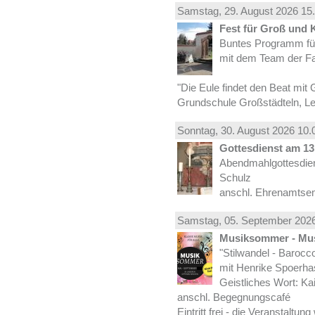
Samstag, 29.
August
2026 15.
Fest für Groß und 
Buntes Programm für
mit dem Team der Fa
"Die Eule findet den Beat mit 
Grundschule Großstädteln, Lei
Sonntag, 30.
August
2026 10.
Gottesdienst am 13.
Abendmahlgottesdiens
Schulz
anschl. Ehrenamtse
Samstag, 05.
September
2026
Musiksommer - Mus
"Stilwandel - Barocco I
mit Henrike Spoerha
Geistliches Wort: Ka
anschl. Begegnungscafé
Eintritt frei - die Veranstaltun