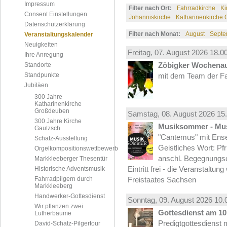
Impressum
Filter nach Ort:
Fahrradkirche
Ki
Consent Einstellungen
Johanniskirche
Katharinenkirche
Datenschutzerklärung
Filter nach Monat:
August
Septe
Veranstaltungskalender
Neuigkeiten
Freitag, 07.
August
2026 18.00
Ihre Anregung
Zöbigker Wochena
Standorte
Standpunkte
mit dem Team der Fa
Jubiläen
300 Jahre
Katharinenkirche
Großdeuben
Samstag, 08.
August
2026 15.
300 Jahre Kirche
Musiksommer - Mus
Gautzsch
"Cantemus" mit Ense
Schatz-Ausstellung
Geistliches Wort: Pf
Orgelkompositionswettbewerb
anschl. Begegnungs
Markkleeberger Thesentür
Eintritt frei - die Veranstaltun
Historische Adventsmusik
Fahrradpilgern durch
Freistaates Sachsen
Markkleeberg
Handwerker-Gottesdienst
Sonntag, 09.
August
2026 10.
Wir pflanzen zwei
Gottesdienst am 10.
Lutherbäume
Predigtgottesdienst m
David-Schatz-Pilgertour