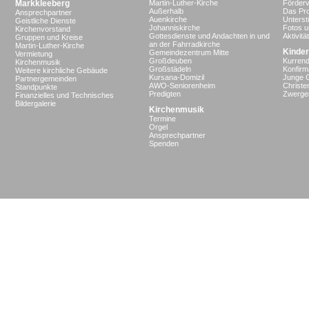
Markkleeberg
Martin-Luther-Kirche
Förderv
Außerhalb
Das Pro
Ansprechpartner
Auenkirche
Unterst
Geistliche Dienste
Johanniskirche
Fotos u
Kirchenvorstand
Gottesdienste und Andachten in und
Aktivit
Gruppen und Kreise
an der Fahrradkirche
Martin-Luther-Kirche
Kinder
Gemeindezentrum Mitte
Vermietung
Großdeuben
Kurrend
Kirchenmusik
Großstädeln
Konfir
Weitere kirchliche Gebäude
Kursana-Domizil
Junge 
Partnergemeinden
AWO-Seniorenheim
Christe
Standpunkte
Predigten
Zwergen
Finanzielles und Technisches
Bildergalerie
Kirchenmusik
Termine
Orgel
Ansprechpartner
Spenden