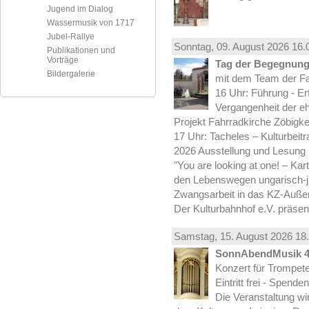
Jugend im Dialog
Wassermusik von 1717
Jubel-Rallye
Sonntag, 09.
August
2026 16.
Publikationen und
Vorträge
Tag der Begegnung 
Bildergalerie
mit dem Team der Fa
16 Uhr: Führung - Er
Vergangenheit der e
Projekt Fahrradkirche Zöbigke
17 Uhr: Tacheles – Kulturbeit
2026 Ausstellung und Lesung
"You are looking at one! – Kar
den Lebenswegen ungarisch-jü
Zwangsarbeit in das KZ-Außen
Der Kulturbahnhof e.V. präsen
Samstag, 15.
August
2026 18.
SonnAbendMusik 
Konzert für Trompe
Eintritt frei - Spend
Die Veranstaltung wi