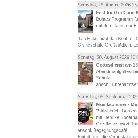
Samstag, 29.
August
2026 15.
Fest für Groß und 
Buntes Programm für
mit dem Team der Fa
"Die Eule findet den Beat mit 
Grundschule Großstädteln, Lei
Sonntag, 30.
August
2026 10.
Gottesdienst am 13.
Abendmahlgottesdiens
Schulz
anschl. Ehrenamtse
Samstag, 05.
September
2026
Musiksommer - Mus
"Stilwandel - Barocco I
mit Henrike Spoerha
Geistliches Wort: Ka
anschl. Begegnungscafé
Eintritt frei - die Veranstaltun