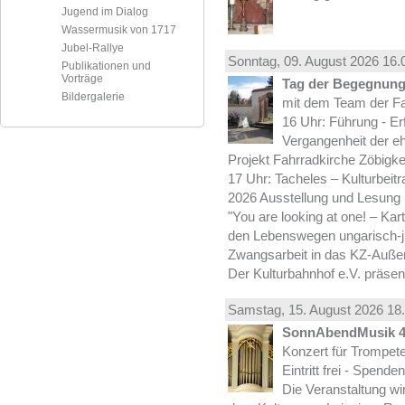
Jugend im Dialog
Wassermusik von 1717
Jubel-Rallye
Sonntag, 09.
August
2026 16.
Publikationen und
Vorträge
Tag der Begegnung 
Bildergalerie
mit dem Team der Fa
16 Uhr: Führung - Er
Vergangenheit der e
Projekt Fahrradkirche Zöbigke
17 Uhr: Tacheles – Kulturbeit
2026 Ausstellung und Lesung
"You are looking at one! – Kar
den Lebenswegen ungarisch-jü
Zwangsarbeit in das KZ-Außen
Der Kulturbahnhof e.V. präsen
Samstag, 15.
August
2026 18.
SonnAbendMusik 
Konzert für Trompe
Eintritt frei - Spend
Die Veranstaltung wi