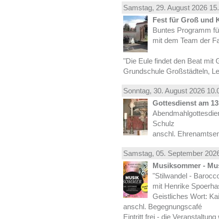
Samstag, 29.
August
2026 15.
Fest für Groß und 
Buntes Programm für
mit dem Team der Fa
"Die Eule findet den Beat mit 
Grundschule Großstädteln, Lei
Sonntag, 30.
August
2026 10.
Gottesdienst am 13.
Abendmahlgottesdiens
Schulz
anschl. Ehrenamtse
Samstag, 05.
September
2026
Musiksommer - Mus
"Stilwandel - Barocco I
mit Henrike Spoerha
Geistliches Wort: Ka
anschl. Begegnungscafé
Eintritt frei - die Veranstaltun