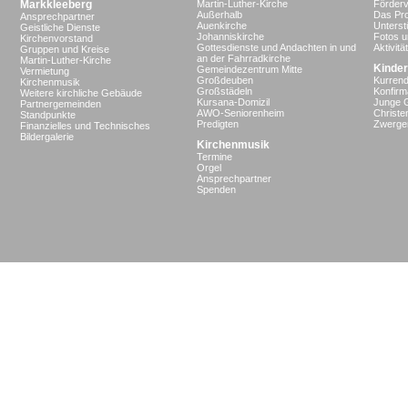
Markkleeberg
Martin-Luther-Kirche
Förderv
Außerhalb
Das Pro
Ansprechpartner
Auenkirche
Unterst
Geistliche Dienste
Johanniskirche
Fotos u
Kirchenvorstand
Gottesdienste und Andachten in und
Aktivit
Gruppen und Kreise
an der Fahrradkirche
Martin-Luther-Kirche
Kinder
Gemeindezentrum Mitte
Vermietung
Großdeuben
Kurrend
Kirchenmusik
Großstädeln
Konfir
Weitere kirchliche Gebäude
Kursana-Domizil
Junge 
Partnergemeinden
AWO-Seniorenheim
Christe
Standpunkte
Predigten
Zwergen
Finanzielles und Technisches
Bildergalerie
Kirchenmusik
Termine
Orgel
Ansprechpartner
Spenden