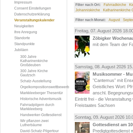
Impressum
Filter nach Ort:
Fahrradkirche
Ki
Consent Einstellungen
Johanniskirche
Katharinenkirche
Datenschutzerklärung
Filter nach Monat:
August
Septe
Veranstaltungskalender
Neuigkeiten
Freitag, 07.
August
2026 18.00
Ihre Anregung
Zöbigker Wochena
Standorte
Standpunkte
mit dem Team der Fa
Jubiläen
300 Jahre
Katharinenkirche
Großdeuben
Samstag, 08.
August
2026 15.
300 Jahre Kirche
Musiksommer - Mus
Gautzsch
"Cantemus" mit Ense
Schatz-Ausstellung
Geistliches Wort: Pf
Orgelkompositionswettbewerb
anschl. Begegnungs
Markkleeberger Thesentür
Eintritt frei - die Veranstaltun
Historische Adventsmusik
Fahrradpilgern durch
Freistaates Sachsen
Markkleeberg
Handwerker-Gottesdienst
Sonntag, 09.
August
2026 10.
Wir pflanzen zwei
Gottesdienst am 10.
Lutherbäume
Predigtgottesdienst m
David-Schatz-Pilgertour