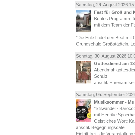
Samstag, 29.
August
2026 15.
Fest für Groß und 
Buntes Programm für
mit dem Team der Fa
"Die Eule findet den Beat mit 
Grundschule Großstädteln, Lei
Sonntag, 30.
August
2026 10.
Gottesdienst am 13.
Abendmahlgottesdiens
Schulz
anschl. Ehrenamtse
Samstag, 05.
September
2026
Musiksommer - Mus
"Stilwandel - Barocco I
mit Henrike Spoerha
Geistliches Wort: Ka
anschl. Begegnungscafé
Eintritt frei - die Veranstaltun