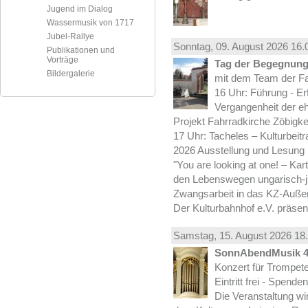
Jugend im Dialog
Wassermusik von 1717
Jubel-Rallye
Sonntag, 09.
August
2026 16.
Publikationen und
Vorträge
Tag der Begegnung 
Bildergalerie
mit dem Team der Fa
16 Uhr: Führung - Er
Vergangenheit der e
Projekt Fahrradkirche Zöbigke
17 Uhr: Tacheles – Kulturbeit
2026 Ausstellung und Lesung
"You are looking at one! – Kar
den Lebenswegen ungarisch-jü
Zwangsarbeit in das KZ-Außen
Der Kulturbahnhof e.V. präsen
Samstag, 15.
August
2026 18.
SonnAbendMusik 
Konzert für Trompe
Eintritt frei - Spend
Die Veranstaltung wi