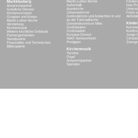
Markkleeberg
Martin-Luther-Kirche
Förderv
Außerhalb
Das Pro
Ansprechpartner
Auenkirche
Unterst
Geistliche Dienste
Johanniskirche
Fotos u
Kirchenvorstand
Gottesdienste und Andachten in und
Aktivit
Gruppen und Kreise
an der Fahrradkirche
Martin-Luther-Kirche
Kinder
Gemeindezentrum Mitte
Vermietung
Großdeuben
Kurrend
Kirchenmusik
Großstädeln
Konfir
Weitere kirchliche Gebäude
Kursana-Domizil
Junge 
Partnergemeinden
AWO-Seniorenheim
Christe
Standpunkte
Predigten
Zwergen
Finanzielles und Technisches
Bildergalerie
Kirchenmusik
Termine
Orgel
Ansprechpartner
Spenden