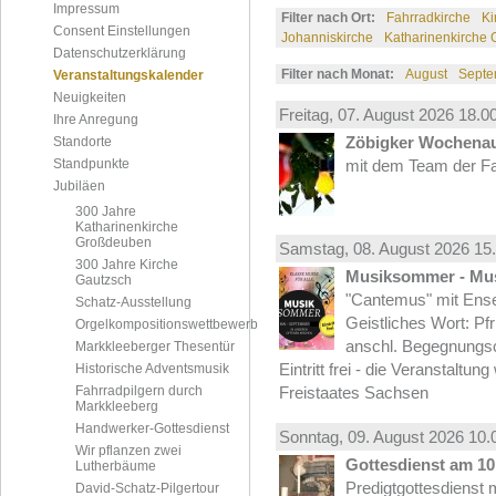
Impressum
Filter nach Ort:
Fahrradkirche
Ki
Consent Einstellungen
Johanniskirche
Katharinenkirche
Datenschutzerklärung
Filter nach Monat:
August
Septe
Veranstaltungskalender
Neuigkeiten
Freitag, 07.
August
2026 18.00
Ihre Anregung
Zöbigker Wochena
Standorte
Standpunkte
mit dem Team der Fa
Jubiläen
300 Jahre
Katharinenkirche
Großdeuben
Samstag, 08.
August
2026 15.
300 Jahre Kirche
Musiksommer - Mus
Gautzsch
"Cantemus" mit Ense
Schatz-Ausstellung
Geistliches Wort: Pf
Orgelkompositionswettbewerb
anschl. Begegnungs
Markkleeberger Thesentür
Eintritt frei - die Veranstaltun
Historische Adventsmusik
Fahrradpilgern durch
Freistaates Sachsen
Markkleeberg
Handwerker-Gottesdienst
Sonntag, 09.
August
2026 10.
Wir pflanzen zwei
Gottesdienst am 10.
Lutherbäume
Predigtgottesdienst m
David-Schatz-Pilgertour