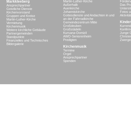
Markkleeberg
Martin-Luther-Kirche
Förderv
Außerhalb
Das Pro
Ansprechpartner
Auenkirche
Unterst
Geistliche Dienste
Johanniskirche
Fotos u
Kirchenvorstand
Gottesdienste und Andachten in und
Aktivit
Gruppen und Kreise
an der Fahrradkirche
Martin-Luther-Kirche
Kinder
Gemeindezentrum Mitte
Vermietung
Großdeuben
Kurrend
Kirchenmusik
Großstädeln
Konfir
Weitere kirchliche Gebäude
Kursana-Domizil
Junge 
Partnergemeinden
AWO-Seniorenheim
Christe
Standpunkte
Predigten
Zwergen
Finanzielles und Technisches
Bildergalerie
Kirchenmusik
Termine
Orgel
Ansprechpartner
Spenden