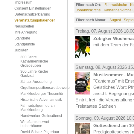
Impressum
Filter nach Ort:
Fahrradkirche
Ki
Consent Einstellungen
Johanniskirche
Katharinenkirche
Datenschutzerklärung
Filter nach Monat:
August
Septe
Veranstaltungskalender
Neuigkeiten
Freitag, 07.
August
2026 18.00
Ihre Anregung
Zöbigker Wochena
Standorte
Standpunkte
mit dem Team der Fa
Jubiläen
300 Jahre
Katharinenkirche
Großdeuben
Samstag, 08.
August
2026 15.
300 Jahre Kirche
Musiksommer - Mus
Gautzsch
"Cantemus" mit Ense
Schatz-Ausstellung
Geistliches Wort: Pf
Orgelkompositionswettbewerb
anschl. Begegnungs
Markkleeberger Thesentür
Eintritt frei - die Veranstaltun
Historische Adventsmusik
Fahrradpilgern durch
Freistaates Sachsen
Markkleeberg
Handwerker-Gottesdienst
Sonntag, 09.
August
2026 10.
Wir pflanzen zwei
Gottesdienst am 10.
Lutherbäume
Predigtgottesdienst m
David-Schatz-Pilgertour