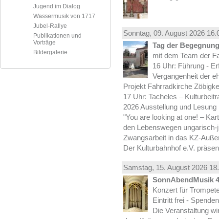
Jugend im Dialog
Wassermusik von 1717
Jubel-Rallye
Sonntag, 09.
August
2026 16.
Publikationen und
Vorträge
Tag der Begegnung 
Bildergalerie
mit dem Team der Fa
16 Uhr: Führung - Er
Vergangenheit der e
Projekt Fahrradkirche Zöbigke
17 Uhr: Tacheles – Kulturbeit
2026 Ausstellung und Lesung
"You are looking at one! – Kar
den Lebenswegen ungarisch-jü
Zwangsarbeit in das KZ-Außen
Der Kulturbahnhof e.V. präsen
Samstag, 15.
August
2026 18.
SonnAbendMusik 
Konzert für Trompe
Eintritt frei - Spend
Die Veranstaltung wi