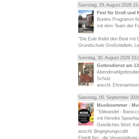
Samstag, 29.
August
2026 15.
Fest für Groß und 
Buntes Programm für
mit dem Team der Fa
"Die Eule findet den Beat mit 
Grundschule Großstädteln, Lei
Sonntag, 30.
August
2026 10.
Gottesdienst am 13.
Abendmahlgottesdiens
Schulz
anschl. Ehrenamtse
Samstag, 05.
September
2026
Musiksommer - Mus
"Stilwandel - Barocco I
mit Henrike Spoerha
Geistliches Wort: Ka
anschl. Begegnungscafé
Eintritt frei - die Veranstaltun