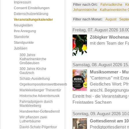
Impressum
Filter nach Ort:
Fahrradkirche
Ki
Consent Einstellungen
Johanniskirche
Katharinenkirche
Datenschutzerklärung
Filter nach Monat:
August
Septe
Veranstaltungskalender
Neuigkeiten
Freitag, 07.
August
2026 18.00
Ihre Anregung
Zöbigker Wochena
Standorte
Standpunkte
mit dem Team der Fa
Jubiläen
300 Jahre
Katharinenkirche
Großdeuben
Samstag, 08.
August
2026 15.
300 Jahre Kirche
Musiksommer - Mus
Gautzsch
"Cantemus" mit Ense
Schatz-Ausstellung
Geistliches Wort: Pf
Orgelkompositionswettbewerb
anschl. Begegnungs
Markkleeberger Thesentür
Eintritt frei - die Veranstaltun
Historische Adventsmusik
Fahrradpilgern durch
Freistaates Sachsen
Markkleeberg
Handwerker-Gottesdienst
Sonntag, 09.
August
2026 10.
Wir pflanzen zwei
Gottesdienst am 10.
Lutherbäume
Predigtgottesdienst m
David-Schatz-Pilgertour