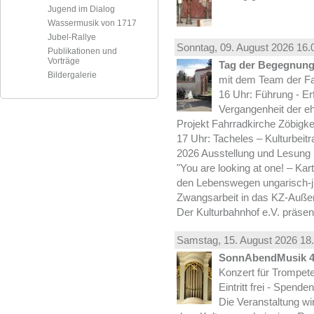
Jugend im Dialog
Wassermusik von 1717
Jubel-Rallye
Sonntag, 09.
August
2026 16.
Publikationen und
Vorträge
Tag der Begegnung 
Bildergalerie
mit dem Team der Fa
16 Uhr: Führung - Er
Vergangenheit der e
Projekt Fahrradkirche Zöbigke
17 Uhr: Tacheles – Kulturbeit
2026 Ausstellung und Lesung
"You are looking at one! – Kar
den Lebenswegen ungarisch-jü
Zwangsarbeit in das KZ-Außen
Der Kulturbahnhof e.V. präsen
Samstag, 15.
August
2026 18.
SonnAbendMusik 
Konzert für Trompe
Eintritt frei - Spend
Die Veranstaltung wi