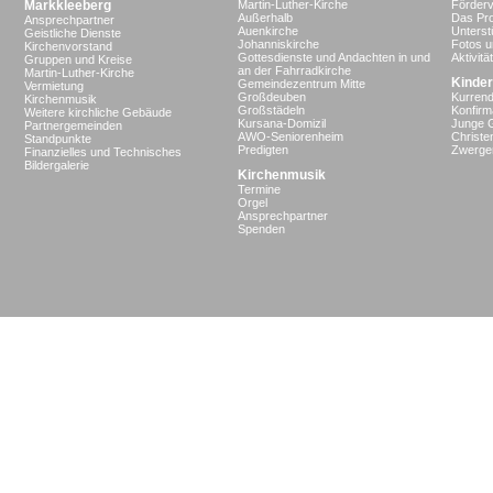
Markkleeberg
Martin-Luther-Kirche
Förderv
Außerhalb
Das Pro
Ansprechpartner
Auenkirche
Unterst
Geistliche Dienste
Johanniskirche
Fotos u
Kirchenvorstand
Gottesdienste und Andachten in und
Aktivit
Gruppen und Kreise
an der Fahrradkirche
Martin-Luther-Kirche
Kinder
Gemeindezentrum Mitte
Vermietung
Großdeuben
Kurrend
Kirchenmusik
Großstädeln
Konfir
Weitere kirchliche Gebäude
Kursana-Domizil
Junge 
Partnergemeinden
AWO-Seniorenheim
Christe
Standpunkte
Predigten
Zwergen
Finanzielles und Technisches
Bildergalerie
Kirchenmusik
Termine
Orgel
Ansprechpartner
Spenden