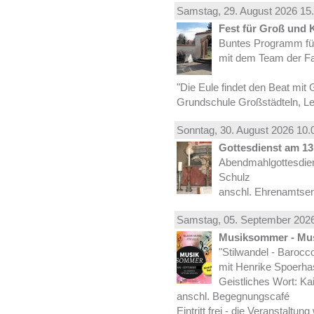
Samstag, 29.
August
2026 15.
Fest für Groß und 
Buntes Programm für
mit dem Team der Fa
"Die Eule findet den Beat mit 
Grundschule Großstädteln, Lei
Sonntag, 30.
August
2026 10.
Gottesdienst am 13.
Abendmahlgottesdiens
Schulz
anschl. Ehrenamtse
Samstag, 05.
September
2026
Musiksommer - Mus
"Stilwandel - Barocco I
mit Henrike Spoerha
Geistliches Wort: Ka
anschl. Begegnungscafé
Eintritt frei - die Veranstaltun