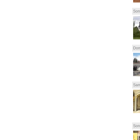
Son
Don
Sam
Son