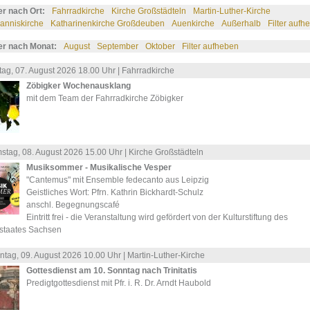
ter nach Ort:
Fahrradkirche
Kirche Großstädteln
Martin-Luther-Kirche
anniskirche
Katharinenkirche Großdeuben
Auenkirche
Außerhalb
Filter aufh
ter nach Monat:
August
September
Oktober
Filter aufheben
tag, 07.
August
2026 18.00 Uhr |
Fahrradkirche
Zöbigker Wochenausklang
mit dem Team der Fahrradkirche Zöbigker
stag, 08.
August
2026 15.00 Uhr |
Kirche Großstädteln
Musiksommer - Musikalische Vesper
"Cantemus" mit Ensemble fedecanto aus Leipzig
Geistliches Wort: Pfrn. Kathrin Bickhardt-Schulz
anschl. Begegnungscafé
Eintritt frei - die Veranstaltung wird gefördert von der Kulturstiftung des
istaates Sachsen
ntag, 09.
August
2026 10.00 Uhr |
Martin-Luther-Kirche
Gottesdienst am 10. Sonntag nach Trinitatis
Predigtgottesdienst mit Pfr. i. R. Dr. Arndt Haubold