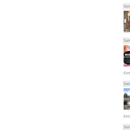
Son
Sam
Eint
Sam
Einl
Son