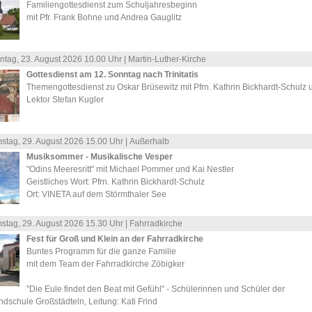
Familiengottesdienst zum Schuljahresbeginn
mit Pfr. Frank Bohne und Andrea Gauglitz
ntag, 23.
August
2026 10.00 Uhr |
Martin-Luther-Kirche
Gottesdienst am 12. Sonntag nach Trinitatis
Themengottesdienst zu Oskar Brüsewitz mit Pfrn. Kathrin Bickhardt-Schulz 
Lektor Stefan Kugler
stag, 29.
August
2026 15.00 Uhr |
Außerhalb
Musiksommer - Musikalische Vesper
"Odins Meeresritt" mit Michael Pommer und Kai Nestler
Geistliches Wort: Pfrn. Kathrin Bickhardt-Schulz
Ort: VINETA auf dem Störmthaler See
stag, 29.
August
2026 15.30 Uhr |
Fahrradkirche
Fest für Groß und Klein an der Fahrradkirche
Buntes Programm für die ganze Familie
mit dem Team der Fahrradkirche Zöbigker
"Die Eule findet den Beat mit Gefühl" - Schülerinnen und Schüler der
dschule Großstädteln, Leitung: Kati Frind