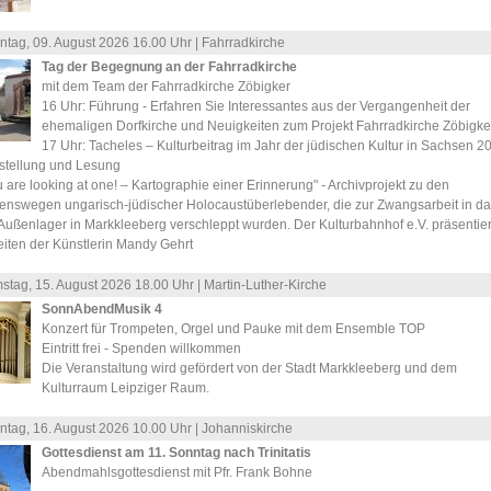
ntag, 09.
August
2026 16.00 Uhr |
Fahrradkirche
Tag der Begegnung an der Fahrradkirche
mit dem Team der Fahrradkirche Zöbigker
16 Uhr: Führung - Erfahren Sie Interessantes aus der Vergangenheit der
ehemaligen Dorfkirche und Neuigkeiten zum Projekt Fahrradkirche Zöbigker
17 Uhr: Tacheles – Kulturbeitrag im Jahr der jüdischen Kultur in Sachsen 2
stellung und Lesung
 are looking at one! – Kartographie einer Erinnerung" - Archivprojekt zu den
enswegen ungarisch-jüdischer Holocaustüberlebender, die zur Zwangsarbeit in da
Außenlager in Markkleeberg verschleppt wurden. Der Kulturbahnhof e.V. präsentier
eiten der Künstlerin Mandy Gehrt
stag, 15.
August
2026 18.00 Uhr |
Martin-Luther-Kirche
SonnAbendMusik 4
Konzert für Trompeten, Orgel und Pauke mit dem Ensemble TOP
Eintritt frei - Spenden willkommen
Die Veranstaltung wird gefördert von der Stadt Markkleeberg und dem
Kulturraum Leipziger Raum.
ntag, 16.
August
2026 10.00 Uhr |
Johanniskirche
Gottesdienst am 11. Sonntag nach Trinitatis
Abendmahlsgottesdienst mit Pfr. Frank Bohne