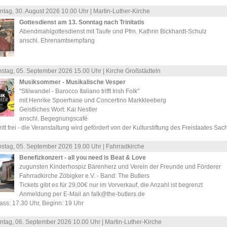
ntag, 30.
August
2026 10.00 Uhr |
Martin-Luther-Kirche
Gottesdienst am 13. Sonntag nach Trinitatis
Abendmahlgottesdienst mit Taufe und Pfrn. Kathrin Bickhardt-Schulz
anschl. Ehrenamtsempfang
stag, 05.
September
2026 15.00 Uhr |
Kirche Großstädteln
Musiksommer - Musikalische Vesper
"Stilwandel - Barocco Italiano trifft Irish Folk"
mit Henrike Spoerhase und Concertino Markkleeberg
Geistliches Wort: Kai Nestler
anschl. Begegnungscafé
ritt frei - die Veranstaltung wird gefördert von der Kulturstiftung des Freistaates Sa
stag, 05.
September
2026 19.00 Uhr |
Fahrradkirche
Benefizkonzert - all you need is Beat & Love
zugunsten Kinderhospiz Bärenherz und Verein der Freunde und Förderer
Fahrradkirche Zöbigker e.V. - Band: The Butlers
Tickets gibt es für 29,00€ nur im Vorverkauf, die Anzahl ist begrenzt
Anmeldung per E-Mail an falk@the-butlers.de
ass: 17.30 Uhr, Beginn: 19 Uhr
ntag, 06.
September
2026 10.00 Uhr |
Martin-Luther-Kirche