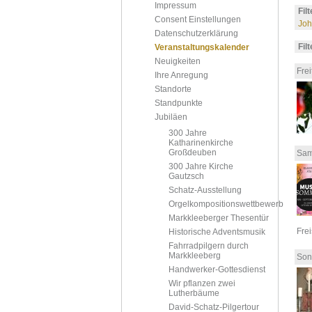
Impressum
Fil
Consent Einstellungen
Joh
Datenschutzerklärung
Fil
Veranstaltungskalender
Neuigkeiten
Frei
Ihre Anregung
Standorte
Standpunkte
Jubiläen
300 Jahre
Katharinenkirche
Großdeuben
Sam
300 Jahre Kirche
Gautzsch
Schatz-Ausstellung
Orgelkompositionswettbewerb
Markkleeberger Thesentür
Fre
Historische Adventsmusik
Fahrradpilgern durch
Markkleeberg
Son
Handwerker-Gottesdienst
Wir pflanzen zwei
Lutherbäume
David-Schatz-Pilgertour