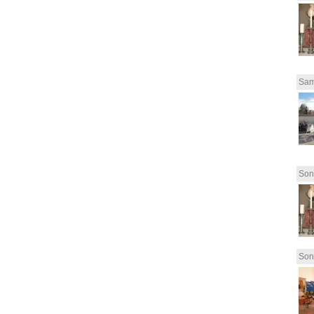
Sam
Son
Son