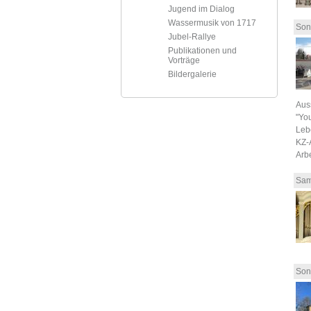
Jugend im Dialog
Wassermusik von 1717
Son
Jubel-Rallye
Publikationen und
Vorträge
Bildergalerie
Aus
"You
Leb
KZ-
Arb
Sam
Son