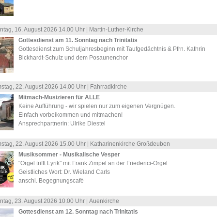
ntag, 16.
August
2026 14.00 Uhr |
Martin-Luther-Kirche
Gottesdienst am 11. Sonntag nach Trinitatis
Gottesdienst zum Schuljahresbeginn mit Taufgedächtnis & Pfrn. Kathrin
Bickhardt-Schulz und dem Posaunenchor
stag, 22.
August
2026 14.00 Uhr |
Fahrradkirche
Mitmach-Musizieren für ALLE
Keine Aufführung - wir spielen nur zum eigenen Vergnügen.
Einfach vorbeikommen und mitmachen!
Ansprechpartnerin: Ulrike Diestel
stag, 22.
August
2026 15.00 Uhr |
Katharinenkirche Großdeuben
Musiksommer - Musikalische Vesper
"Orgel trifft Lyrik" mit Frank Zimpel an der Friederici-Orgel
Geistliches Wort: Dr. Wieland Carls
anschl. Begegnungscafé
ntag, 23.
August
2026 10.00 Uhr |
Auenkirche
Gottesdienst am 12. Sonntag nach Trinitatis