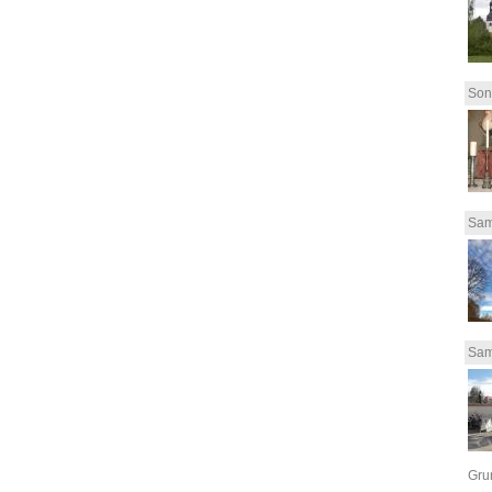
Son
Sam
Sam
Grun