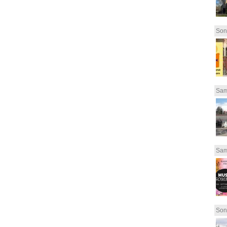
Son
Sam
Sam
Son